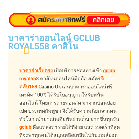
บาคาร่าออนไลน์ GCLUB
ROYAL558 คาสิโน
บาคาร่าเว็บตรง
เปิดบริการช่องทางเข้า
gclub
royal558
คาสิโนออนไลน์มือถือ สมัคร
จี
คลับ168
Casino Ok เล่นบาคาร่าออนไลน์ฟรี
เครดิต 100% ได้รับใบอนุญาตให้รับพนัน
ออนไลน์ โดยการถ่ายทอดสด มาจากบ่อนปอย
เปต ประเทศกัมพูชา จึงได้รับความนิยมจากคน
ทั่วโลก เข้ามาเล่นเดิมพันผ่านเว็บ มากขึ้นทุกวัน
gclub
คือแหล่งหารายได้ที่ง่าย และ รวดเร็วที่สุด
ที่จะพาทุกคนได้สนุกเพลิดเพลินไปกับเกมส์ยอด