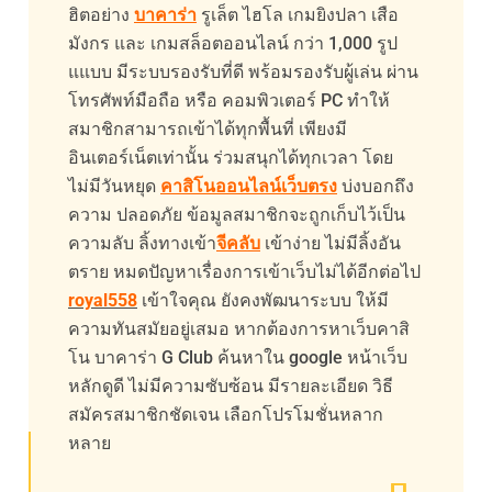
ฮิตอย่าง
บาคาร่า
รูเล็ต ไฮโล เกมยิงปลา เสือ
มังกร และ เกมสล็อตออนไลน์ กว่า 1,000 รูป
แแบบ มีระบบรองรับที่ดี พร้อมรองรับผู้เล่น ผ่าน
โทรศัพท์มือถือ หรือ คอมพิวเตอร์ PC ทำให้
สมาชิกสามารถเข้าได้ทุกพื้นที่ เพียงมี
อินเตอร์เน็ตเท่านั้น ร่วมสนุกได้ทุกเวลา โดย
ไม่มีวันหยุด
คาสิโนออนไลน์เว็บตรง
บ่งบอกถึง
ความ ปลอดภัย ข้อมูลสมาชิกจะถูกเก็บไว้เป็น
ความลับ ลิ้งทางเข้า
จีคลับ
เข้าง่าย ไม่มีลิ้งอัน
ตราย หมดปัญหาเรื่องการเข้าเว็บไม่ได้อีกต่อไป
royal558
เข้าใจคุณ ยังคงพัฒนาระบบ ให้มี
ความทันสมัยอยู่เสมอ หากต้องการหาเว็บคาสิ
โน บาคาร่า G Club ค้นหาใน google หน้าเว็บ
หลักดูดี ไม่มีความซับซ้อน มีรายละเอียด วิธี
สมัครสมาชิกชัดเจน เลือกโปรโมชั่นหลาก
หลาย