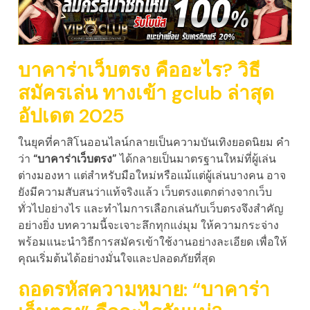
บาคาร่าเว็บตรง คืออะไร? วิธี
สมัครเล่น ทางเข้า gclub ล่าสุด
อัปเดต 2025
ในยุคที่คาสิโนออนไลน์กลายเป็นความบันเทิงยอดนิยม คำ
ว่า
“บาคาร่าเว็บตรง”
ได้กลายเป็นมาตรฐานใหม่ที่ผู้เล่น
ต่างมองหา แต่สำหรับมือใหม่หรือแม้แต่ผู้เล่นบางคน อาจ
ยังมีความสับสนว่าแท้จริงแล้ว เว็บตรงแตกต่างจากเว็บ
ทั่วไปอย่างไร และทำไมการเลือกเล่นกับเว็บตรงจึงสำคัญ
อย่างยิ่ง บทความนี้จะเจาะลึกทุกแง่มุม ให้ความกระจ่าง
พร้อมแนะนำวิธีการสมัครเข้าใช้งานอย่างละเอียด เพื่อให้
คุณเริ่มต้นได้อย่างมั่นใจและปลอดภัยที่สุด
ถอดรหัสความหมาย: “บาคาร่า