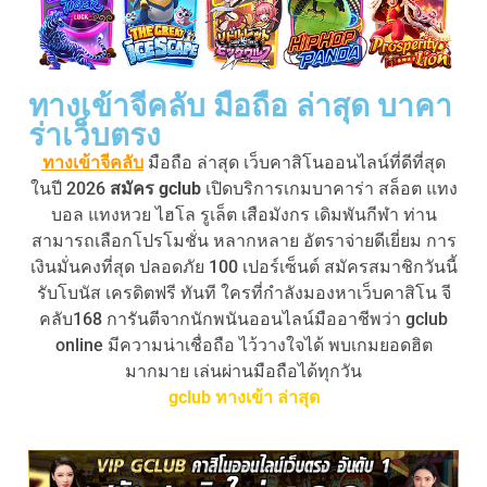
ทางเข้าจีคลับ มือถือ ล่าสุด บาคา
ร่าเว็บตรง
ทางเข้าจีคลับ
มือถือ ล่าสุด เว็บคาสิโนออนไลน์ที่ดีที่สุด
ในปี 2026
สมัคร gclub
เปิดบริการเกมบาคาร่า สล็อต แทง
บอล แทงหวย ไฮโล รูเล็ต เสือมังกร เดิมพันกีฬา ท่าน
สามารถเลือกโปรโมชั่น หลากหลาย อัตราจ่ายดีเยี่ยม การ
เงินมั่นคงที่สุด ปลอดภัย 100 เปอร์เซ็นต์ สมัครสมาชิกวันนี้
รับโบนัส เครดิตฟรี ทันที ใครที่กำลังมองหาเว็บคาสิโน จี
คลับ168 การันตีจากนักพนันออนไลน์มืออาชีพว่า gclub
online มีความน่าเชื่อถือ ไว้วางใจได้ พบเกมยอดฮิต
มากมาย เล่นผ่านมือถือได้ทุกวัน
gclub ทางเข้า ล่าสุด