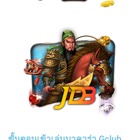
ขั้นตอนเข้าเล่นบาคาร่า Gclub