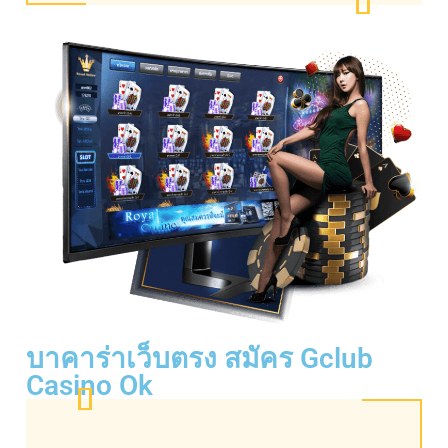
บาคาร่าเว็บตรง สมัคร Gclub
Casino Ok