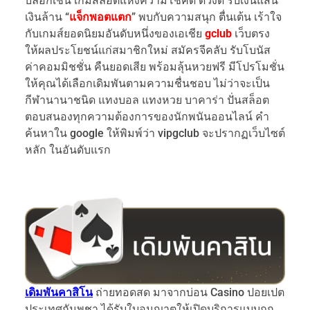
บล็อกเชน เกมสล็อตแห่งความโชคดี ดวงดี รับเงินแสน
เงินล้าน “
แจ็กพอตแตก
” พบกับความสนุก ตื่นเต้น เร้าใจ
กับเกมส์ยอดนิยมอันดับหนึ่งของเอเชีย
gclub
เว็บตรง
ให้ผลประโยชน์แก่สมาชิกใหม่ สมัครจีคลับ รับโบนัส
ค่าคอมมิชชั่น คืนยอดเสีย พร้อมลุ้นหวยฟรี มีโปรโมชั่น
ให้คุณได้เลือกเดิมพันตามความชื่นชอบ ไม่ว่าจะเป็น
กีฬานานาชนิด แทงบอล แทงหวย บาคาร่า ปั่นสล็อต
ตอบสนองทุกความต้องการของนักพนันออนไลน์ คำ
ค้นหาใน google ให้พิมพ์ว่า vipgclub จะปรากฏเว็บไซต์
หลัก ในอันดับแรก
เดิมพันคาสิโน
ถ่ายทอดสด มาจากบ่อน Casino ปอยเปต
ประเทศกัมพูชา ได้รับใบอนุญาตให้เปิดบริการแบบถูก