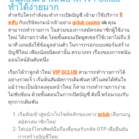
ทำได้ง่ายมาก
สำหรับใครกำลังจะทำการเปิดบัญชี เข้ามาใช้บริการ
จี
คลับ
กับบริษัทเกมนำเข้าอย่าง
gclub casino
ok คุณ
สามารถทำรายการ ในส่วนของการสมัครสมาชิกผู้ใช้งาน
ใหม่ ได้ง่ายกว่าคิด โดยขั้นตอนเปิดยูสเซอร์ใช้เวลาไม่ถึง 3
นาที แถมยังใช้ข้อมูลส่วนตัว ในการกรอกแบบฟอร์มสร้าง
บัญชีใหม่ เพียงน้อยนิดเท่านั้น ครบวงจร เรื่องของการพนัน
ออนไลน์อันดับหนึ่ง
เรียกได้ว่าลูกค้าใหม่
VIP GCLUB
สามารถทำรายการได้
อย่างรวดเร็ว เริ่มต้นสัมผัสการเดิมพันคาสิโนสดได้ทันใจ
แม้ว่าจะเป็นนักลงทุนหน้าใหม่ ก็สามารถทำรายการง่าย
ไม่ซับซ้อน ด้วยขั้นตอนในการเปิดบัญชี ดังนี้ พร้อมรองรับ
ทุกการเดิมพัน
เริ่มต้นเข้าสู่หน้าเว็บไซต์หลักของทาง
gclub
เลือกเมนู
สมัครสมาชิกใหม่
ใส่เบอร์โทรศัพท์มือถือเพื่อขอรับรหัส OTP เพื่อยืนยัน
การสร้างบัญชีใหม่