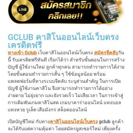
GCLUB คาสิโนออนไลน์เว็บตรง
เครดิตฟรี
ทางเข้า Gclub
เว็บคาสิโนออนไลน์เว็บตรง
สมัครจีคลับ
วัน
นี้ รับเครดิตฟรีทันที เรียกได้ว่า สำหรับขั้นตอนในการสร้าง
บัญชี ผู้ใช้งานใหม่ ลูกค้าทุกคน สามารถทำรายการได้ง่าย
โดยขั้นตอนทำรายการสั้น ๆ ใช้ข้อมูลน้อย พร้อม
แพลตฟอร์มที่ทางระบบจีคลับ ระบุส่วนสำคัญ ในการเปิด
บัญชี ผู้ใช้งานคาสิโน จึงสามารถทำรายการได้อย่าง
ง่ายดาย ไม่ยุ่งยาก และยังรวดเร็ว ไม่เสียเวลา ในการเข้าสู่
การเดิมพันเกมคาสิโนสด เกมบาคาร่าออนไลน์ แทงบอล
แทงหวย รูเล็ต เสือมังกร สล็อตออนไลน์
เปิดบัญชีใหม่ กับทาง
คาสิโนออนไลน์เว็บตรง
gclub ลูกค้า
จะได้รับแต่ความคุ้มค่า โดยสมัครยูสเซอร์ใหม่ เพียงครั้ง