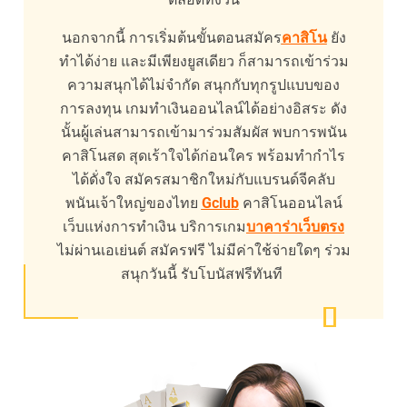
นอกจากนี้ การเริ่มต้นขั้นตอนสมัคร
คาสิโน
ยัง
ทำได้ง่าย และมีเพียงยูสเดียว ก็สามารถเข้าร่วม
ความสนุกได้ไม่จำกัด สนุกกับทุกรูปแบบของ
การลงทุน เกมทำเงินออนไลน์ได้อย่างอิสระ ดัง
นั้นผู้เล่นสามารถเข้ามาร่วมสัมผัส พบการพนัน
คาสิโนสด สุดเร้าใจได้ก่อนใคร พร้อมทำกำไร
ได้ดั่งใจ สมัครสมาชิกใหม่กับแบรนด์จีคลับ
พนันเจ้าใหญ่ของไทย
Gclub
คาสิโนออนไลน์
เว็บแห่งการทำเงิน บริการเกม
บาคาร่าเว็บตรง
ไม่ผ่านเอเย่นต์ สมัครฟรี ไม่มีค่าใช้จ่ายใดๆ ร่วม
สนุกวันนี้ รับโบนัสฟรีทันที