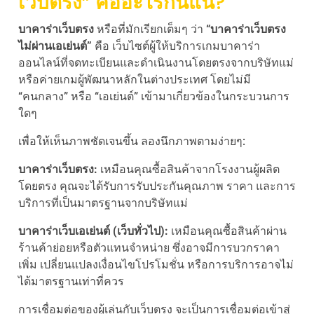
เว็บตรง” คืออะไรกันแน่?
บาคาร่าเว็บตรง
หรือที่มักเรียกเต็มๆ ว่า
“บาคาร่าเว็บตรง
ไม่ผ่านเอเย่นต์”
คือ เว็บไซต์ผู้ให้บริการเกมบาคาร่า
ออนไลน์ที่จดทะเบียนและดำเนินงานโดยตรงจากบริษัทแม่
หรือค่ายเกมผู้พัฒนาหลักในต่างประเทศ โดยไม่มี
“คนกลาง” หรือ “เอเย่นต์” เข้ามาเกี่ยวข้องในกระบวนการ
ใดๆ
เพื่อให้เห็นภาพชัดเจนขึ้น ลองนึกภาพตามง่ายๆ:
บาคาร่าเว็บตรง:
เหมือนคุณซื้อสินค้าจากโรงงานผู้ผลิต
โดยตรง คุณจะได้รับการรับประกันคุณภาพ ราคา และการ
บริการที่เป็นมาตรฐานจากบริษัทแม่
บาคาร่าเว็บเอเย่นต์ (เว็บทั่วไป):
เหมือนคุณซื้อสินค้าผ่าน
ร้านค้าย่อยหรือตัวแทนจำหน่าย ซึ่งอาจมีการบวกราคา
เพิ่ม เปลี่ยนแปลงเงื่อนไขโปรโมชั่น หรือการบริการอาจไม่
ได้มาตรฐานเท่าที่ควร
การเชื่อมต่อของผู้เล่นกับเว็บตรง จะเป็นการเชื่อมต่อเข้าสู่