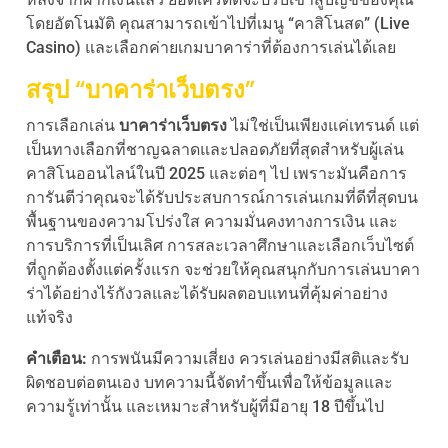
โดยอัตโนมัติ คุณสามารถเข้าไปที่เมนู “คาสิโนสด” (Live
Casino) และเลือกค่ายเกมบาคาร่าที่ต้องการเล่นได้เลย
สรุป “บาคาร่าเว็บตรง”
การเลือกเล่น
บาคาร่าเว็บตรง
ไม่ใช่เป็นเพียงแค่เทรนด์ แต่
เป็นทางเลือกที่ชาญฉลาดและปลอดภัยที่สุดสำหรับผู้เล่น
คาสิโนออนไลน์ในปี 2025 และต่อๆ ไป เพราะมันคือการ
การันตีว่าคุณจะได้รับประสบการณ์การเล่นเกมที่ดีที่สุดบน
พื้นฐานของความโปร่งใส ความมั่นคงทางการเงิน และ
การบริการที่เป็นเลิศ การสละเวลาศึกษาและเลือกเว็บไซต์
ที่ถูกต้องตั้งแต่ครั้งแรก จะช่วยให้คุณสนุกกับการเล่นบาคา
ร่าได้อย่างไร้กังวลและได้รับผลตอบแทนที่คุ้มค่าอย่าง
แท้จริง
คำเตือน:
การพนันมีความเสี่ยง ควรเล่นอย่างมีสติและรับ
ผิดชอบต่อตนเอง บทความนี้จัดทำขึ้นเพื่อให้ข้อมูลและ
ความรู้เท่านั้น และเหมาะสำหรับผู้ที่มีอายุ 18 ปีขึ้นไป