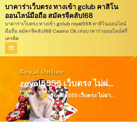
Skip
บาคาร่าเว็บตรง ทางเข้า gclub คาสิโน
to
ออนไลน์มือถือ สมัครจีคลับ168
content
บาคาร่าเว็บตรง ทางเข้า gclub royal558 คาสิโนออนไลน์
มือถือ สมัครจีคลับ168 Casino Ok เล่นบาคาร่าออนไลน์ฟรี
เครดิต
royal5555 เว็บตรง ไม่ผ่านเอเย่นต์ ทางเข้า รอยัล5555 ใหม่ล่าสุด
Home
royal5555 เว็บตรง ไม่ผ่านเอเย่นต์ ทางเข้า รอยัล5555 ใหม่ล่าสุด