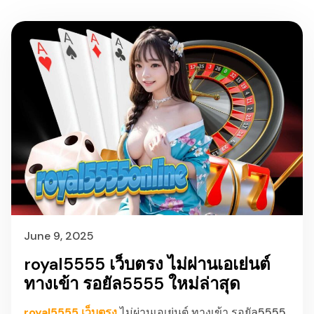
June 9, 2025
royal5555 เว็บตรง ไม่ผ่านเอเย่นต์
ทางเข้า รอยัล5555 ใหม่ล่าสุด
royal5555 เว็บตรง
ไม่ผ่านเอเย่นต์ ทางเข้า รอยัล5555