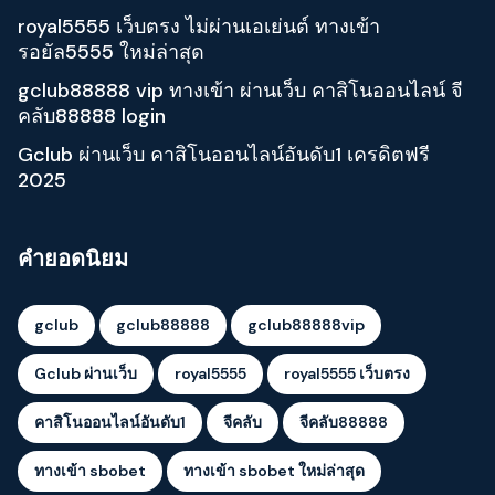
royal5555 เว็บตรง ไม่ผ่านเอเย่นต์ ทางเข้า
รอยัล5555 ใหม่ล่าสุด
gclub88888 vip ทางเข้า ผ่านเว็บ คาสิโนออนไลน์ จี
คลับ88888 login
Gclub ผ่านเว็บ คาสิโนออนไลน์อันดับ1 เครดิตฟรี
2025
คำยอดนิยม
gclub
gclub88888
gclub88888vip
Gclub ผ่านเว็บ
royal5555
royal5555 เว็บตรง
คาสิโนออนไลน์อันดับ1
จีคลับ
จีคลับ88888
ทางเข้า sbobet
ทางเข้า sbobet ใหม่ล่าสุด